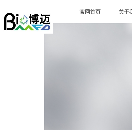
官网首页
关于
Control Render Error!ControlType:produ